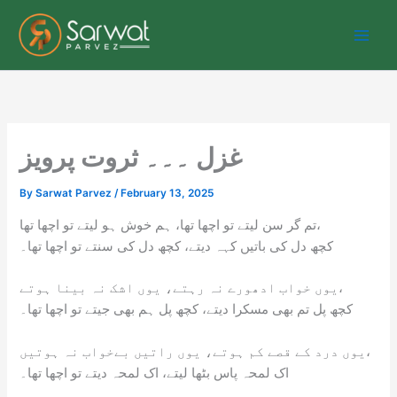
Skip
to
content
غزل ۔۔۔ ثروت پرویز
By
Sarwat Parvez
/
February 13, 2025
تم گر سن لیتے تو اچھا تھا، ہم خوش ہو لیتے تو اچھا تھا،
کچھ دل کی باتیں کہہ دیتے، کچھ دل کی سنتے تو اچھا تھا۔
یوں خواب ادھورے نہ رہتے، یوں اشک نہ بینا ہوتے،
کچھ پل تم بھی مسکرا دیتے، کچھ پل ہم بھی جیتے تو اچھا تھا۔
یوں درد کے قصے کم ہوتے، یوں راتیں بےخواب نہ ہوتیں،
اک لمحہ پاس بٹھا لیتے، اک لمحہ دیتے تو اچھا تھا۔