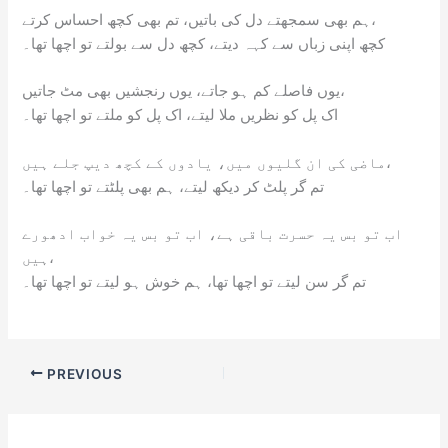
ہم بھی سمجھتے دل کی باتیں، تم بھی کچھ احساس کرتے،
کچھ اپنی زباں سے کہہ دیتے، کچھ دل سے بولتے تو اچھا تھا۔
یوں فاصلے کم ہو جاتے، یوں رنجشیں بھی مٹ جاتیں،
اک پل کو نظریں ملا لیتے، اک پل کو ملتے تو اچھا تھا۔
ماضی کی ان گلیوں میں، یادوں کے کچھ دیپ جلے ہیں،
تم گر پلٹ کر دیکھ لیتے، ہم بھی پلٹتے تو اچھا تھا۔
اب تو بس یہ حسرت باقی ہے، اب تو بس یہ خواب ادھورے
ہیں،
تم گر سن لیتے تو اچھا تھا، ہم خوش ہو لیتے تو اچھا تھا۔
PREVIOUS